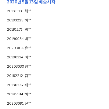
2020년 5월 13일 배송시작
20191313
채**
20193228
허**
20191271
박**
20190084
박**
20203104
유**
20190334
이**
20203030
권**
20182212
김**
20190242
배**
20185184
하**
20203091
신**